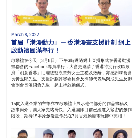
March 8, 2022
首屆「港漫動力」— 香港漫畫支援計劃 網上
啟動禮圓滿舉行！
啟動禮在今天（3月8日）下午3時透過網上直播形式在香港動漫
畫聯會的Facebook專頁舉行，大會更邀請了香港特別行政區政
府「創意香港」助理總監袁賽芳女士主禮及致辭，亦感謝聯會會
長黃玉郎先生、支援計劃評審委員會及導師代表馬榮成先生及聯
會副會長溫紹倫先生一起主持啟動儀式。
15間入選企業的主筆亦在啟動禮上展示他們部分的作品畫稿及
故事簡介，讓大家先睹爲快。入選團隊目前已經進入緊密的創作
階段，期待15本原創漫畫作品在7月香港動漫電玩節中亮相！