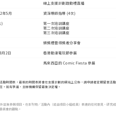
線上支援計劃啟動禮直播
22年5月
資深導師指導 (4次)
六)
第一次培訓講座
)
第二次培訓講座
)
第三次培訓講座
頒獎禮暨得獎者分享會
 8月2日
香港動漫電玩節參展
馬來西亞的 Comic Fiesta 參展
活動時間表，最新的時間表將會在支援計劃的網站上公佈，請申請者定期留意活動
任。如有爭議，主辦機構保留最後決定權。
之外並無參與項目。在本刊物／活動內（或由項目小組成員）表達的任何意見、研究成
委員會的觀點。