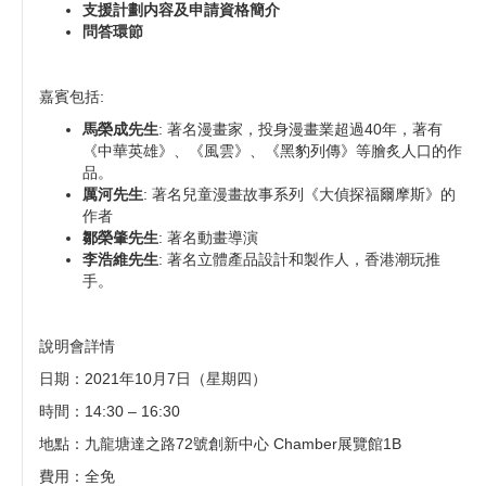
支援計劃内容及申請資格簡介
問答環節
嘉賓包括:
馬榮成先生
: 著名漫畫家，投身漫畫業超過40年，著有
《中華英雄》、《風雲》、《黑豹列傳》等膾炙人口的作
品。
厲河先生
: 著名兒童漫畫故事系列《大偵探福爾摩斯》的
作者
鄒榮肇先生
: 著名動畫導演
李浩維先生
: 著名立體產品設計和製作人，香港潮玩推
手。
說明會詳情
日期：2021年10月7日（星期四）
時間：14:30 – 16:30
地點：九龍塘達之路72號創新中心 Chamber展覽館1B
費用：全免