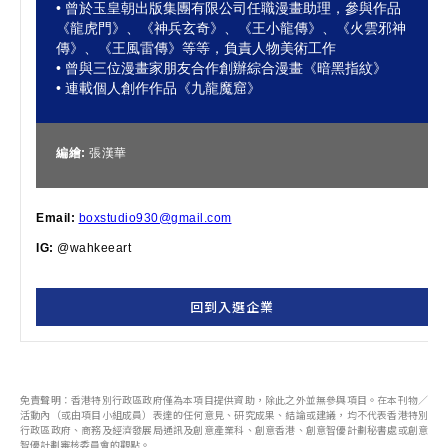
• 曾於玉皇朝出版集團有限公司任職漫畫助理，參與作品
《龍虎門》、《神兵玄奇》、《王小龍傳》、《火雲邪神
傳》、《王風雷傳》等等，負責人物美術工作
• 曾與三位漫畫家朋友合作創辦綜合漫畫《暗黑指紋》
• 連載個人創作作品《九龍魔窟》
編繪:
張漢華
Email:
boxstudio930@gmail.com
IG:
@wahkeeart
回到入選企業
免責聲明：香港特別行政區政府僅為本項目提供資助，除此之外並無參與項目。在本刊物／
活動內（或由項目小組成員）表達的任何意見、研究成果、結論或建議，均不代表香港特別
行政區政府、商務及經濟發展局通訊及創意產業科、創意香港、創意智優計劃秘書處或創意
智優計劃審核委員會的觀點。