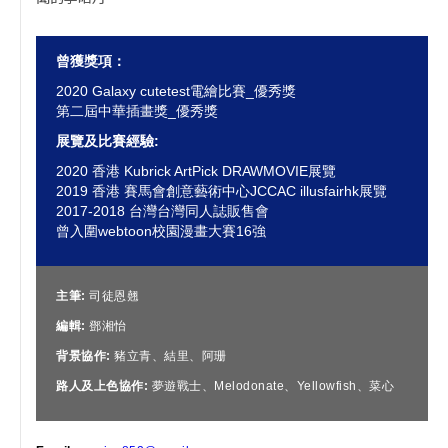
曾獲獎項：
2020 Galaxy cutetest電繪比賽_優秀獎
第二屆中華插畫獎_優秀獎
展覽及比賽經驗:
2020 香港 Kubrick ArtPick DRAWMOVIE展覽
2019 香港 賽馬會創意藝術中心JCCAC illusfairhk展覽
2017-2018 台灣台灣同人誌販售會
曾入圍webtoon校園漫畫大賽16強
主筆:
司徒恩翹
編輯:
鄧湘怡
背景協作:
豬立青、結里、阿珊
路人及上色協作:
夢遊戰士、Melodonate、Yellowfish、菜心