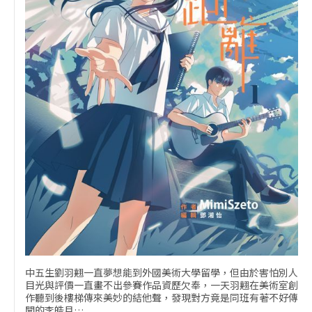
中五生劉羽翹一直夢想能到外國美術大學留學，但由於害怕別人
目光與評價一直畫不出參賽作品資歷欠奉，一天羽翹在美術室創
作聽到後樓梯傳來美妙的結他聲，發現對方竟是同班有著不好傳
聞的李皓月…