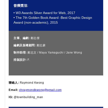
曾獲獎項:
• W3 Awards Silver Award for Web, 2017
• The 7th Golden Book Award -Best Graphic Design
Award (non-academic), 2015
主筆、編劇:
鄺志傑
編劇及版權顧問:
鄺志豪
制作助理:
鄺志文 / Maya Yamaguchi / Jane Wong
排版設計:
F.
聯絡人:
Raymond Kwong
Email:
chraymondkwong@gmail.com
IG:
@townbuilding_man