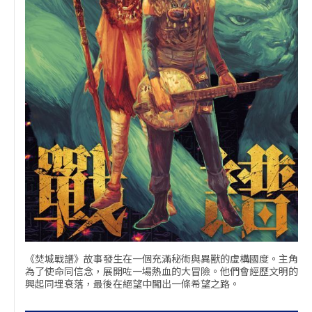
《焚城戰譜》故事發生在一個充滿秘術與異獸的虛構國度。主角
為了使命同信念，展開咗一場熱血的大冒險。他們會經歷文明的
興起同埋衰落，最後在絕望中闖出一條希望之路。