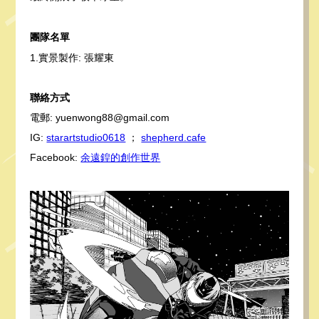
團隊名單
1.實景製作: 張耀東
聯絡方式
電郵: yuenwong88@gmail.com
IG:
starartstudio0618
；
shepherd.cafe
Facebook:
余遠鍠的創作世界