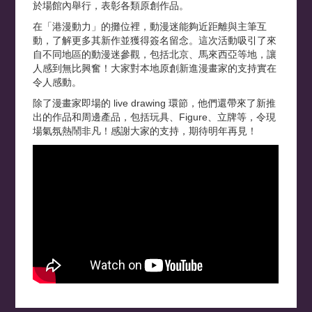
於場館內舉行，表彰各類原創作品。
在「港漫動力」的攤位裡，動漫迷能夠近距離與主筆互
動，了解更多其新作並獲得簽名留念。這次活動吸引了來
自不同地區的動漫迷參觀，包括北京、馬來西亞等地，讓
人感到無比興奮！大家對本地原創新進漫畫家的支持實在
令人感動。
除了漫畫家即場的 live drawing 環節，他們還帶來了新推
出的作品和周邊產品，包括玩具、Figure、立牌等，令現
場氣氛熱鬧非凡！感謝大家的支持，期待明年再見！