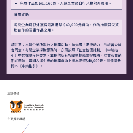
完成作品如超出160頁，入選企業須自行承擔額外費用。
推廣資助
每間企業可額外獲得最高港幣 $40,000元資助，作為推廣其受資
助創作的漫畫作品之用。
請注意：入選企業所執行之推廣活動，須先獲「港漫動力」的評審委員
會同意。有關企業採購服務時，亦須按照「創意智優計劃」《申請指
引》中的採購程序要求，並提供所有相關單據給主辦機構，以實報實銷
形式申領，每間入選企業的推廣資助上限為港幣$40,000元。詳情請參
閲本《申請指引》。
主辦機構
主要贊助機構