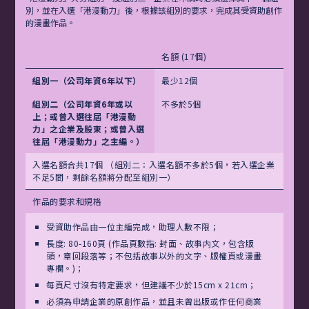
別，並在入選「港漫動力」後，根據該組別的要求，完成其受資助創作
的漫畫作品。
名額 (17個)
組別一（公司年資6年以下）
最少12個
組別二（公司年資6年或以
不多於5個
上；或曾入選往屆「港漫動
力」之企業及股東；或曾入選
往屆「港漫動力」之主編。）
入選名額合共17個 （組別二：入選名額不多於5個，若入選企業
不足5間，剩餘名額將分配至組別一）
作品的要求和規格
受資助作品由一位主編完成，助理人數不限；
長度: 80-160頁 (作品頁數指: 封面、故事内文，包含版
頭，章回段落等；不包括故事以外的文字、版權頁或漫畫
專欄。)；
每頁尺寸沒有特定要求，但建議不少於15cm x 21cm；
必須為申請企業的原創作品，並且未曾出版或作任何商業