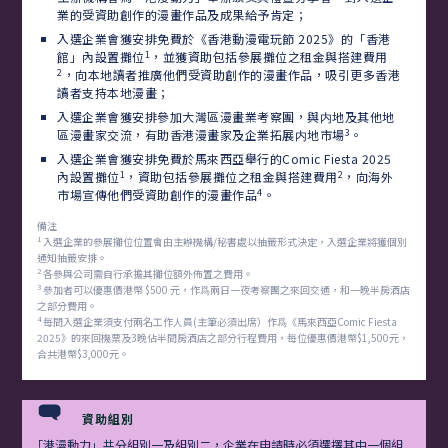
業的受資助創作的漫畫作品及成果給予肯定；
入選企業會獲安排免費於《香港動漫電玩節 2025》的「香港
1
館」內設置攤位
，並獲資助包括參展攤位之租金與搭建費用
2
，向本地讀者推廣他們受資助創作的漫畫作品，吸引更多香港
讀者支持本地漫畫；
入選企業會獲安排參加大灣區漫畫業考察團，與内地及其他地
3
區漫畫家交流，有助香港漫畫家及企業拓展内地市場
。
入選企業會獲安排免費於馬來西亞舉行的Comic Fiesta 2025
1
2
內設置攤位
，資助包括參展攤位之租金與搭建費用
，向海外
4
市場宣傳他們受資助創作的漫畫作品
。
備注
1
入選企業的參展攤位位置會由主辦機構/秘書處以抽籤形式決定，入選企業將獲個別
通知抽籤安排。
2
各參與公司需自行承擔其攤位額外佈置之費用。
3
參加者可以優惠價港幣 $500 元，作爲兩日一夜考察團之來回交通，和一晚半房酒店
之部分費用。
4
每間入選企業須支付兩名工作人員(主筆必須出席）作爲《馬來西亞Comic Fiesta
2025》的來回機票及3晚佔半間房酒店之部分行程費用，每位優惠價港幣$1,500元，
合共港幣$3,000元。
資助組別
「港漫動力」共分組別一及組別二，企業在申請時必須選擇其中一個組