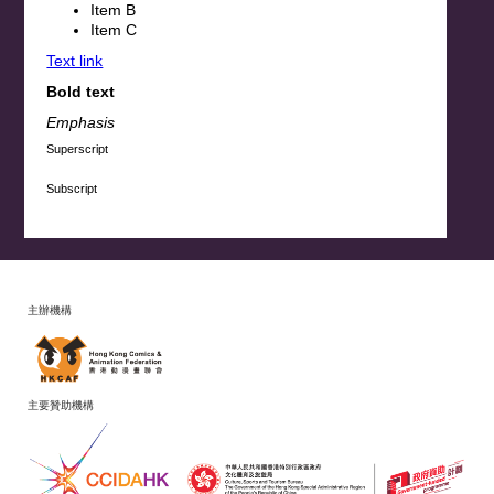
Item B
Item C
Text link
Bold text
Emphasis
Superscript
Subscript
主辦機構
主要贊助機構