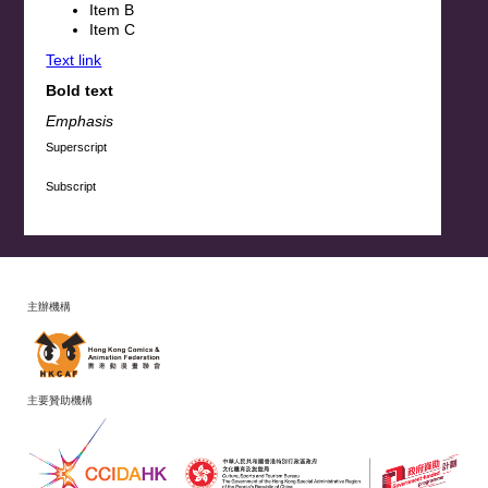
Item B
Item C
Text link
Bold text
Emphasis
Superscript
Subscript
主辦機構
主要贊助機構