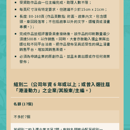
受資助作品由一位主編完成，助理人數不限；
每頁尺寸沒有特定要求，但建議不少於15cm x 21cm；
長度: 80-160頁 (作品頁數指: 封面、故事内文，包含版
頭，章回段落等；不包括故事以外的文字、版權頁或漫畫
專欄。)；
完成作品並經評審委員會接納後，該作品的印刷數量最少
須達500本，以作銷售。同時，大會亦鼓勵入選企業與出
版社和不同平台洽商、把作品發佈至具認受性的網上漫畫
銷售平台，增加其銷售渠道。
必須為申請企業的原創作品，並且未曾出版或作任何商業
發佈；
組別二（公司年資 6 年或以上；或曾入選往屆
「港漫動力」之企業/其股東/主編。）
名額 (17個)
不多於7個
若組別二的入選企業不足7間，剩餘名額將分配至組別一