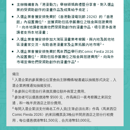
主辦機構會為「港漫動力」舉辦頒獎典禮暨分享會，對入選企
業的受資助創作的漫畫作品及成果給予肯定；
入選企業會獲安排免費於《香港動漫電玩節 2026》的「香港
1
館」內設置攤位
，並獲資助包括參展攤位之租金與搭建費用
2
，向本地讀者推廣他們受資助創作的漫畫作品，吸引更多香港
讀者支持本地漫畫；
入選企業會獲安排參加大灣區漫畫業考察團，與内地及其他地
3
區漫畫家交流，有助香港漫畫家及企業拓展内地市場
。
入選企業會獲安排免費於馬來西亞舉行的Comic Fiesta 2026
1
2
內設置攤位
，資助包括參展攤位之租金與搭建費用
，向海外
4
市場宣傳他們受資助創作的漫畫作品
。
備注
1
入選企業的參展攤位位置會由主辦機構/秘書處以抽籤形式決定，入
選企業將獲通知抽籤安排。
2
各參與公司需自行承擔其攤位額外佈置之費用。
3
參加者可以優惠價港幣 $500 元，作爲兩日一夜考察團之來回交
通，和一晚半房酒店之部分費用。
4
每間入選企業須支付兩名工作人員(主筆必須出席）作爲《馬來西亞
Comic Fiesta 2026》的來回機票及3晚佔半間房酒店之部分行程費
用，每位優惠價港幣$1,500元，合共港幣$3,000元。